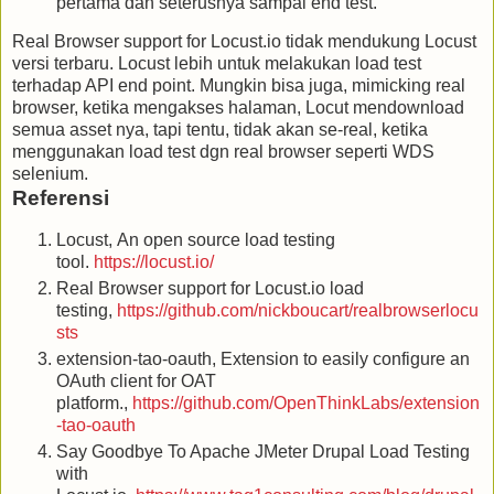
pertama dan seterusnya sampai end test.
Real Browser support for Locust.io tidak mendukung Locust
versi terbaru. Locust lebih untuk melakukan load test
terhadap API end point. Mungkin bisa juga, mimicking real
browser, ketika mengakses halaman, Locut mendownload
semua asset nya, tapi tentu, tidak akan se-real, ketika
menggunakan load test dgn real browser seperti WDS
selenium.
Referensi
Locust, An open source load testing
tool.
https://locust.io/
Real Browser support for Locust.io load
testing,
https://github.com/nickboucart/realbrowserlocu
sts
extension-tao-oauth, Extension to easily configure an
OAuth client for OAT
platform.,
https://github.com/OpenThinkLabs/extension
-tao-oauth
Say Goodbye To Apache JMeter Drupal Load Testing
with