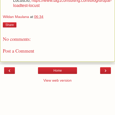
Locust.io,
https://www.tag1consulting.com/blog/drupal-
loadtest-locust
Wildan Maulana
at
06:34
Share
No comments:
Post a Comment
‹
›
Home
View web version